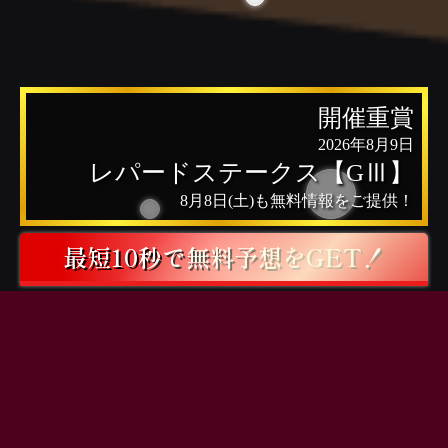
開催重賞
2026年8月9日
レパードステークス【GⅢ】
8月8日(土)
も無料情報をご提供！
最短10秒で無料予想をGET！
無料予想をお届けするために「info@keibasiki.jp」のドメイン指定受信を行って下さい。
また「@icloud.com」のメールアドレスはご利用頂けませんのでご注意下さい。
ご登録前に必ず
「利用規約」
とメール配信にご同意下さい。